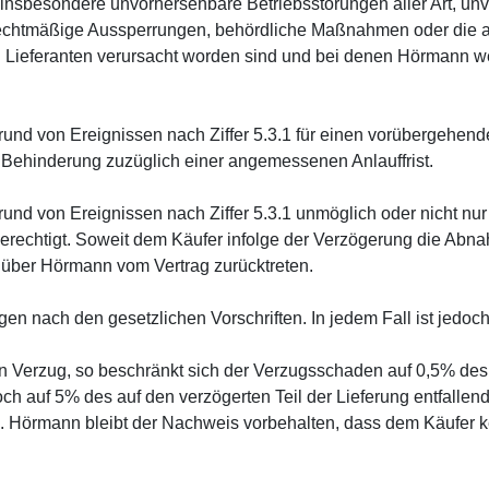
insbesondere unvorhersehbare Betriebsstörungen aller Art, unve
chtmäßige Aussperrungen, behördliche Maßnahmen oder die ausbl
 Lieferanten verursacht worden sind und bei denen Hörmann w
nd von Ereignissen nach Ziffer 5.3.1 für einen vorübergehenden 
 Behinderung zuzüglich einer angemessenen Anlauffrist.
und von Ereignissen nach Ziffer 5.3.1 unmöglich oder nicht nur
berechtigt. Soweit dem Käufer infolge der Verzögerung die Abnah
enüber Hörmann vom Vertrag zurücktreten.
rigen nach den gesetzlichen Vorschriften. In jedem Fall ist jedo
 Verzug, so beschränkt sich der Verzugsschaden auf 0,5% des au
h auf 5% des auf den verzögerten Teil der Lieferung entfallend
 Hörmann bleibt der Nachweis vorbehalten, dass dem Käufer kei