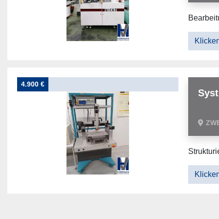
Bearbeit
Klicken
4.900 €
Syst
ZW
Struktur
Klicken