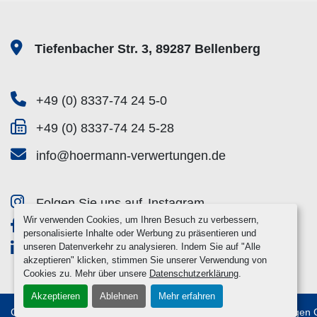
Tiefenbacher Str. 3, 89287 Bellenberg
+49 (0) 8337-74 24 5-0
+49 (0) 8337-74 24 5-28
info@hoermann-verwertungen.de
Folgen Sie uns auf
Instagram
Wir verwenden Cookies, um Ihren Besuch zu verbessern,
Folgen Sie uns auf
Facebook
personalisierte Inhalte oder Werbung zu präsentieren und
unseren Datenverkehr zu analysieren. Indem Sie auf "Alle
Folgen Sie uns auf
Linkedin
akzeptieren" klicken, stimmen Sie unserer Verwendung von
Cookies zu. Mehr über unsere
Datenschutzerklärung
.
Akzeptieren
Ablehnen
Mehr erfahren
Cookie-Einstellungen
© Copyright
2026
Hörmann Verwertungen 