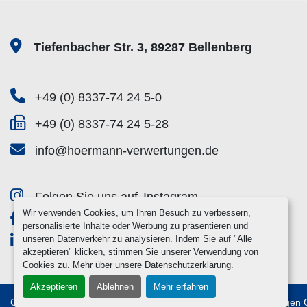
Tiefenbacher Str. 3, 89287 Bellenberg
+49 (0) 8337-74 24 5-0
+49 (0) 8337-74 24 5-28
info@hoermann-verwertungen.de
Folgen Sie uns auf
Instagram
Wir verwenden Cookies, um Ihren Besuch zu verbessern,
Folgen Sie uns auf
Facebook
personalisierte Inhalte oder Werbung zu präsentieren und
unseren Datenverkehr zu analysieren. Indem Sie auf "Alle
Folgen Sie uns auf
Linkedin
akzeptieren" klicken, stimmen Sie unserer Verwendung von
Cookies zu. Mehr über unsere
Datenschutzerklärung
.
Akzeptieren
Ablehnen
Mehr erfahren
Cookie-Einstellungen
© Copyright
2026
Hörmann Verwertungen 