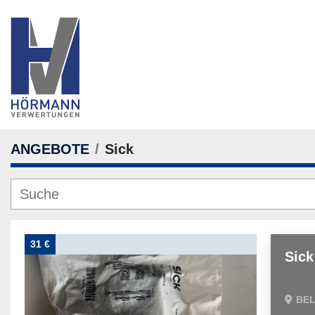
ANGEBOTE
Sick
31 €
Sick
BE