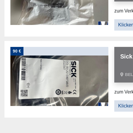
zum Verk
Klicken
90 €
Sick
BE
zum Ver
Klicken