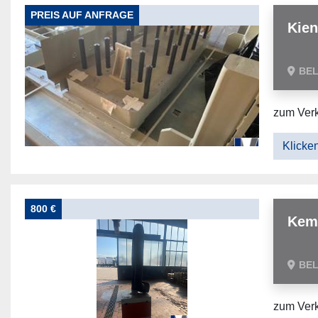
PREIS AUF ANFRAGE
Kien
BE
zum Verk
Klicken
800 €
Kem
BE
zum Verk