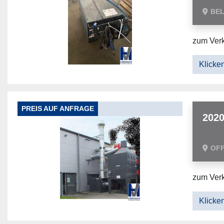
BE
zum Verk
Klicken
PREIS AUF ANFRAGE
2020
OF
zum Verk
Klicken