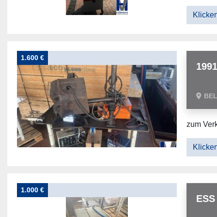
Klicken
1.600 €
199
BE
zum Ver
Klicken
1.000 €
ESS