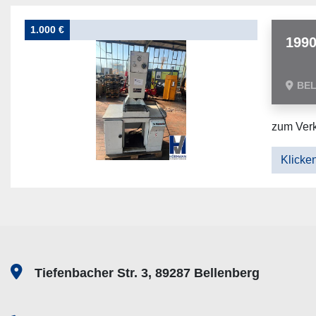
1.000 €
199
BE
zum Verk
Klicken
Tiefenbacher Str. 3, 89287 Bellenberg