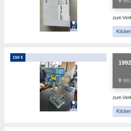
BE
zum Verk
Klicken
150 €
1992
BE
zum Verk
Klicken