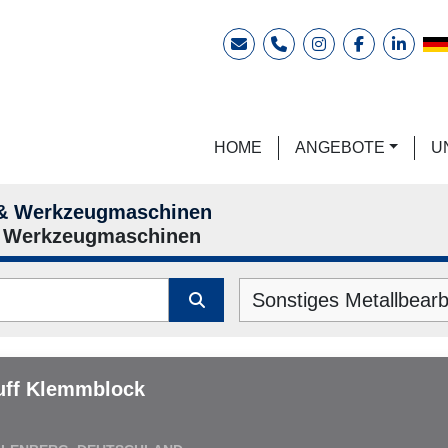
E-Mail
Telefon
instagram
facebook
linkedi
HOME
ANGEBOTE
 & Werkzeugmaschinen
& Werkzeugmaschinen
uff Klemmblock