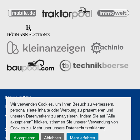
IMPRESSUM
Wir verwenden Cookies, um Ihren Besuch zu verbessern,
DATENSCHUTZ
personalisierte Inhalte oder Werbung zu präsentieren und
AGB
unseren Datenverkehr zu analysieren. Indem Sie auf "Alle
akzeptieren" klicken, stimmen Sie unserer Verwendung von
Cookies zu. Mehr über unsere
Datenschutzerklärung
.
Cookie-Einstellungen
Akzeptieren
Ablehnen
Mehr erfahren
© Copyright
2026
Hörmann Verwertungen GmbH & Co. KG