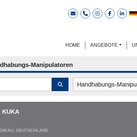
E-Mail
Telefon
instagram
facebook
linkedi
HOME
ANGEBOTE
dhabungs-Manipulatoren
Handhabungs-Manipul
2 KUKA
ENKAU, DEUTSCHLAND