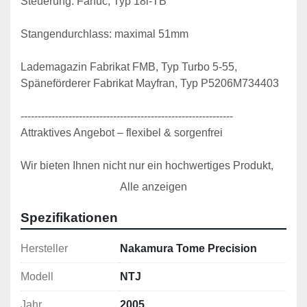
Steuerung: Fanuc, Typ 18i-TB
Stangendurchlass: maximal 51mm
Lademagazin Fabrikat FMB, Typ Turbo 5-55, 
Späneförderer Fabrikat Mayfran, Typ P5206M734403
--------------------------------------------------------------
Attraktives Angebot – flexibel & sorgenfrei
Wir bieten Ihnen nicht nur ein hochwertiges Produkt, 
sondern auch maßgeschneiderte 
Alle anzeigen
Finanzierungsmöglichkeiten, die sich Ihren 
Bedürfnissen anpassen. Ob Anzahlung, Ratenzahlung 
Spezifikationen
oder individuelle Finanzierungsmodelle – gemeinsam 
finden wir die passende Lösung.
Hersteller
Nakamura Tome Precision
Modell
NTJ
Auf Wunsch übernehmen wir zudem die komplette 
Transportorganisation. Von der Planung bis zur 
Jahr
2005