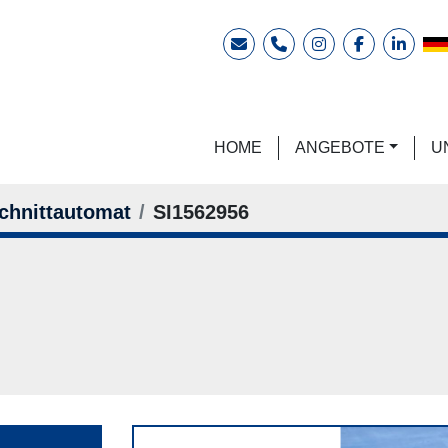
E-Mail
Telefon
instagram
facebook
linkedi
HOME
ANGEBOTE
chnittautomat
SI1562956