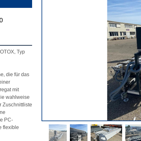
0
ROTOX, Typ 
 die für das 
iner 
egat mit 
ie wahlweise 
uschnittliste 
ne 
ne PC-
flexible 