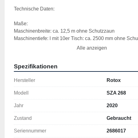
Technische Daten:
Maße:
Maschinenbreite: ca. 12,5 m ohne Schutzzaun
Maschinentiefe: l mit 10er Tisch: ca. 2500 mm ohne Schu
l mit 20er Tisch: ca. 3500 mm ohne Schutzzaun
Alle anzeigen
Maschinenhöhe: ca. 1900 mm
Gewicht: ca. 2560 kg incl. Vorlegemagazin für 10
Spezifikationen
Armierungsstäbe und Entnahmetisch mit Pusher
Schnittwinkel: 90°
Hersteller
Rotox
Schnittlänge min / max: 250 / 3500 mm
Verwendbare Werkzeuge: Alle Sägeblätter müssen der E
Modell
SZA 268
entsprechen und für die Drehzahl der
Sägemotoren zugelassen sein.
Jahr
2020
Sägeblatt: Ø 450 x 4,0 x 50 mm, Z300
Zustand
Gebraucht
Bearbeitbares Material: Armierungsstäbe aus Stahl oder 
den Fensterbau
Seriennummer
2686017
Stablänge min / max: 450 / 6500 mm