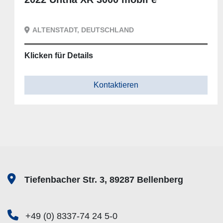
Betriebsdruck: 160 bar
Hub: 200 mm
ALTENSTADT, DEUTSCHLAND
Motor: 24 VDC; 500 W
Werkstückspannung: Pneumatisch
Klicken für Details
Zul. Raumtemperatur während des Betriebes: min. 15 °C 
°C
Kontaktieren
Bedienungsanleitung liegt in Digitalerform vor.
Zwischenverkauf, Änderungen und Irrtümer vorbehalten.
Tiefenbacher Str. 3, 89287 Bellenberg
+49 (0) 8337-74 24 5-0