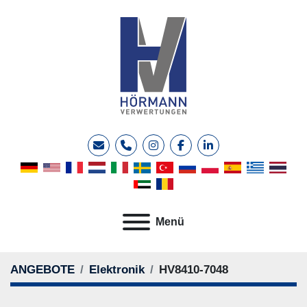
E-Mail
Telefon
instagram
facebook
linkedin
Menü
ANGEBOTE
Elektronik
HV8410-7048