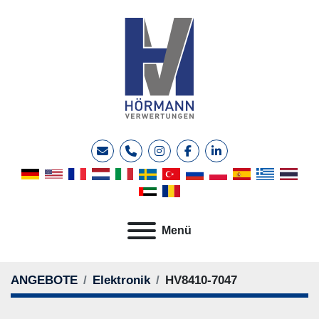
E-Mail
Telefon
instagram
facebook
linkedin
Menü
ANGEBOTE
Elektronik
HV8410-7047