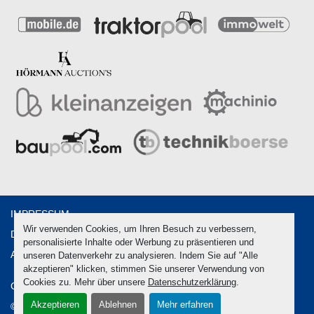
IMPRESSUM
Wir verwenden Cookies, um Ihren Besuch zu verbessern,
DATENSCHUTZ
personalisierte Inhalte oder Werbung zu präsentieren und
AGB
unseren Datenverkehr zu analysieren. Indem Sie auf "Alle
akzeptieren" klicken, stimmen Sie unserer Verwendung von
Cookies zu. Mehr über unsere
Datenschutzerklärung
.
Cookie-Einstellungen
Akzeptieren
Ablehnen
Mehr erfahren
© Copyright
2026
Hörmann Verwertungen GmbH & Co. KG