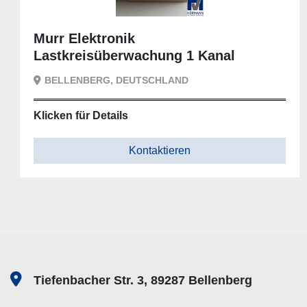
ktronik
Murr Elek
isüberwachung 1 Kanal
ERG, DEUTSCHLAND
BELLENBE
 Details
Klicken für 
Kontaktieren
Tiefenbacher Str. 3, 89287 Bellenberg