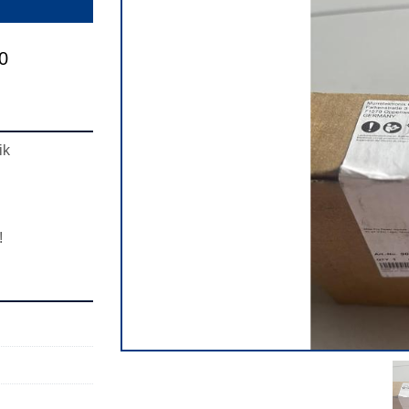
0
ik
!