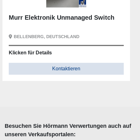
tronik Unmanaged Switch
Murr Elekt
G, DEUTSCHLAND
BELLENBERG
etails
Klicken für Det
Kontaktieren
Besuchen Sie Hörmann Verwertungen auch auf
unseren Verkaufsportalen: