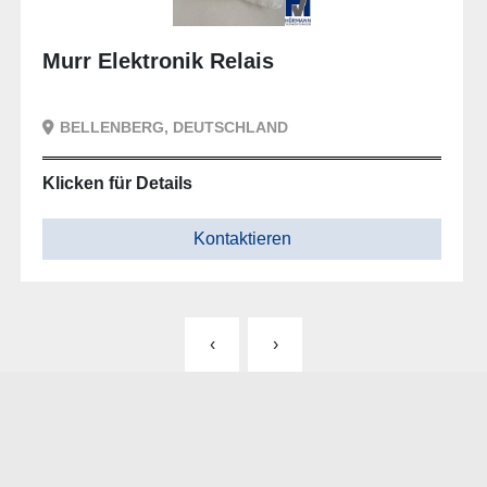
tronik Relais
Murr Elek
RG, DEUTSCHLAND
BELLENBER
Details
Klicken für D
Kontaktieren
‹
›