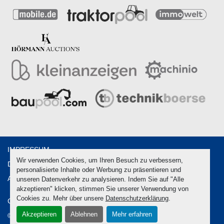
IMPRESSUM
Wir verwenden Cookies, um Ihren Besuch zu verbessern,
DATENSCHUTZ
personalisierte Inhalte oder Werbung zu präsentieren und
AGB
unseren Datenverkehr zu analysieren. Indem Sie auf "Alle
akzeptieren" klicken, stimmen Sie unserer Verwendung von
Cookies zu. Mehr über unsere
Datenschutzerklärung
.
Cookie-Einstellungen
Akzeptieren
Ablehnen
Mehr erfahren
© Copyright
2026
Hörmann Verwertungen GmbH & Co. KG