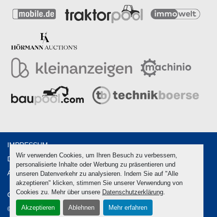
IMPRESSUM
Wir verwenden Cookies, um Ihren Besuch zu verbessern,
DATENSCHUTZ
personalisierte Inhalte oder Werbung zu präsentieren und
AGB
unseren Datenverkehr zu analysieren. Indem Sie auf "Alle
akzeptieren" klicken, stimmen Sie unserer Verwendung von
Cookies zu. Mehr über unsere
Datenschutzerklärung
.
Cookie-Einstellungen
Akzeptieren
Ablehnen
Mehr erfahren
© Copyright
2026
Hörmann Verwertungen GmbH & Co. KG